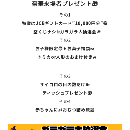
豪華来場者プレゼント🎁
その1
特賞はJCBギフトカード”10,000円分”😆
空くじナシ✨ガラガラ大抽選会🎉
その2
お子様限定🧑👧お菓子福袋🍬
トミカor人形のおまけ付き
🚙
その3
サイコロの目の数だけ💫
ティッシュプレゼント🎁
その4
赤ちゃんに👶おむつ詰め放題