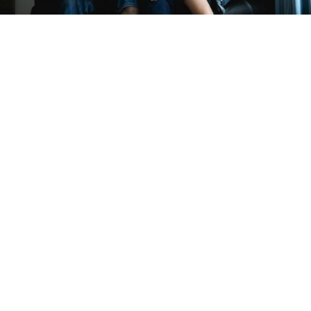
おうちを建てようと思ったきっかけ
は？
いずれはマイホームがほしいと考えていたのですが、
子どもが小学校へ入学する前に強く意識するようになり
ました。また、主人も夜勤があるので、質の良い睡眠を
とれる空間を設けたいという気持ちもありました。
以前の住まいは、キッチンの横が寝室という間取り
で、子どもが小さかったこともあり熟睡することが難し
い状況でした。