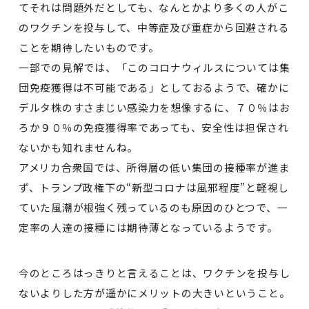
てそれは問題外だとしても、なんとかより多くの人がこ
のワクチンを投与して、中等症及び重症から回避される
ことを期待したいものです。
一部での見解では、「このコロナウィルスについては集
団免疫獲得は不可能である」としておるようで、確かに
デルタ株のすさまじい感染力を想像するに、７０％はお
ろか９０％の免疫獲得率であっても、安全性は担保され
ないかも知れませんね。
アメリカ合衆国では、所得層の低い集団の接種率が進ま
ず、トランプ政権下の“新型コロナは風邪程度”と軽視し
ていた風潮が根強く残っているのも原因のひとつで、一
定率の人達の接種には期待薄となっているようです。
今のところはっきりと言えることは、ワクチンを投与し
ないよりした方が遥かにメリットの大きいということ。