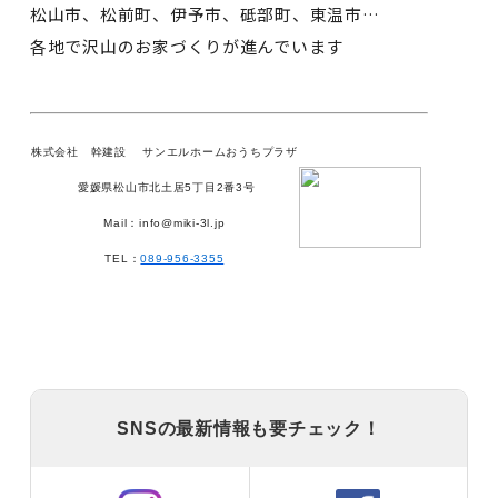
松山市、松前町、伊予市、砥部町、東温市…
各地で沢山のお家づくりが進んでいます
株式会社 幹建設
サンエルホームおうちプラザ
愛媛県松山市北土居5丁目2番3号
Mail：info@miki-3l.jp
TEL：
089-956-3355
SNSの最新情報も要チェック！