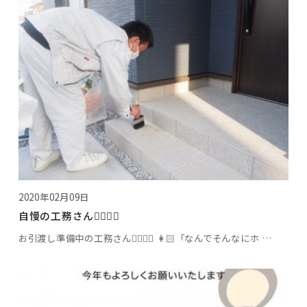
2020年02月09日
自慢の工務さん👷🏻‍♂️✨
お引渡し準備中の工務さん👷🏻‍♂️✨ 👩🏻「なんでそんなにホ …