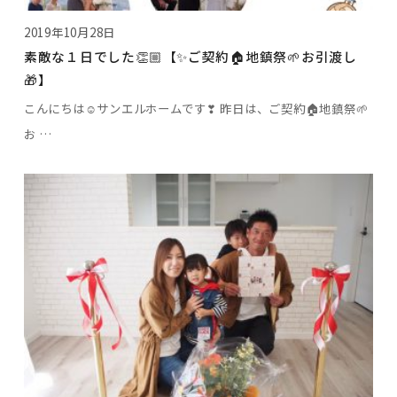
2019年10月28日
素敵な１日でした👏🏼【✨ご契約🏠地鎮祭🌱お引渡し
🎁】
こんにちは☺サンエルホームです❣ 昨日は、ご契約🏠地鎮祭🌱
お …