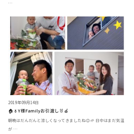
…
2019年09月14日
🏠🌷Y様Familyお引渡し🐰🍎
朝晩はだんだんと涼しくなってきましたね😊🌱 日中はまだ気温
が …