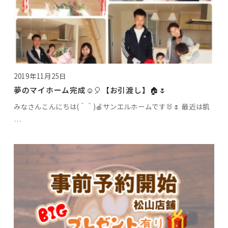
2019年11月25日
夢のマイホーム完成☺️🎈【お引渡し】🏠🌷
みなさんこんにちは(＾＾)🍎サンエルホームです🐰🌷 最近は肌
…