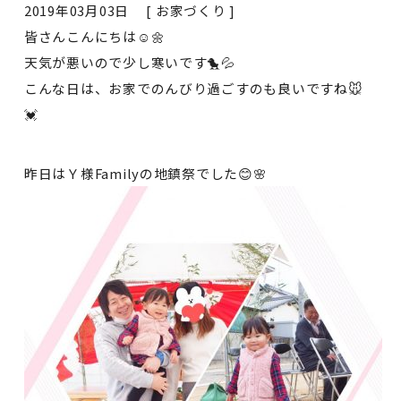
2019年03月03日 [
お家づくり
]
皆さんこんにちは☺🌼
天気が悪いので少し寒いです🐤💦
こんな日は、お家でのんびり過ごすのも良いですね🐭
💓
昨日はＹ様Familyの地鎮祭でした😊🌸