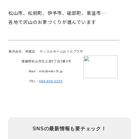
松山市、松前町、伊予市、砥部町、東温市…
各地で沢山のお家づくりが進んでいます
株式会社 幹建設
サンエルホームおうちプラザ
愛媛県松山市北土居5丁目2番3号
Mail：info@miki-3l.jp
TEL：
089-956-3355
SNSの最新情報も要チェック！