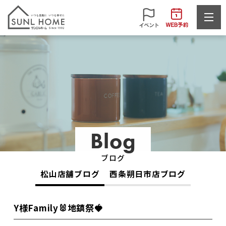
Blog
ブログ
松山店舗ブログ
西条朔日市店ブログ
Y様Family🐰地鎮祭🍓