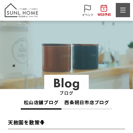
Blog
ブログ
松山店舗ブログ
西条朔日市店ブログ
天赦園を散策🪻