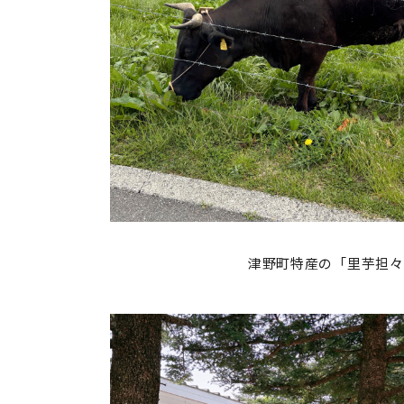
津野町特産の「里芋担々