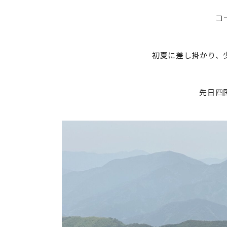
コ
初夏に差し掛かり、
先日四