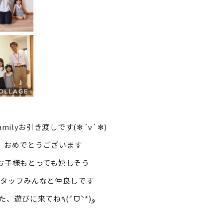
amilyお引き渡しです(✻︎´ν`✻︎)
おめでとうございます
お子様もとっても嬉しそう
スタッフみんなと仲良しです
また、遊びに来てね٩(ˊᗜˋ*)و