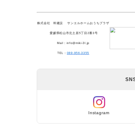
株式会社 幹建設
サンエルホームおうちプラザ
愛媛県松山市北土居5丁目2番3号
Mail：info@miki-3l.jp
TEL：
089-956-3355
SN
Instagram