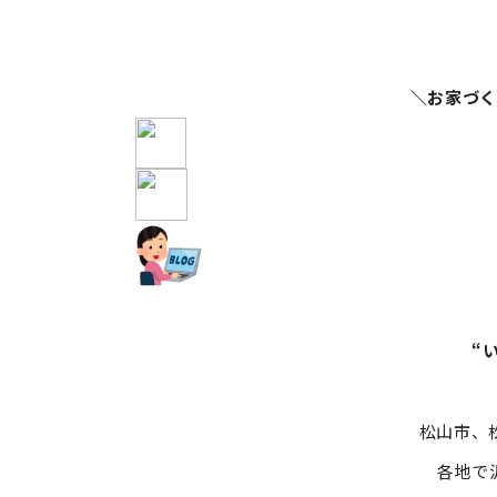
＼お家づ
“
松山市、
各地で