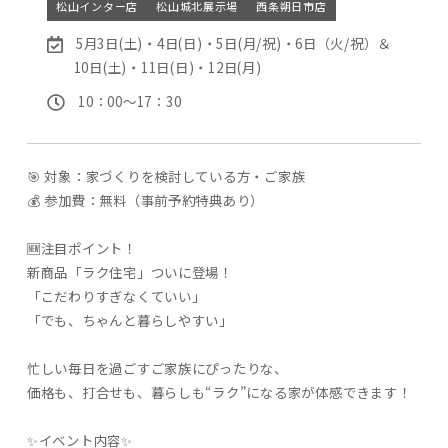
松山インター店
松山城北展示場
西条朔日市店
5月3日(土)・4日(日)・5日(月/祝)・6日（火/祝）＆
10日(土)・11日(日)・12日(月)
10：00〜17：30
🎯 対象：家づくりを検討している方・ご家族
💰 参加費：無料（事前予約特典あり）
🆕注目ポイント！
新商品「ラク住宅」ついに登場！
「こだわりすぎなくていい」
「でも、ちゃんと暮らしやすい」
忙しい毎日を過ごすご家族にぴったりな、
価格も、打合せも、暮らしも“ラク”になる家が体感できます！
✨イベント内容✨