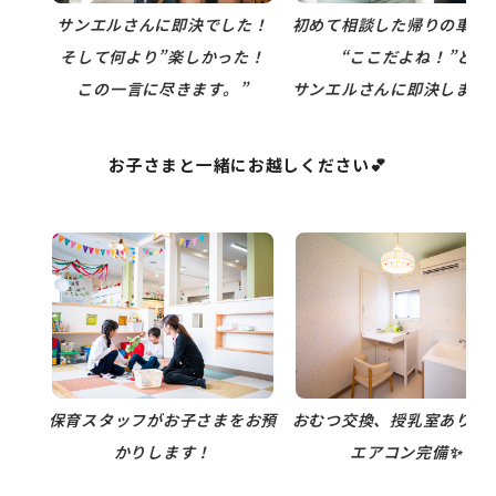
サンエルさんに即決でした！
初めて相談した帰りの車の
そして何より”楽しかった！
“ここだよね！”と
この一言に尽きます。”
サンエルさんに即決しまし
お子さまと一緒にお越しください💕
保育スタッフがお子さまをお預
おむつ交換、授乳室ありま
かりします！
エアコン完備✨