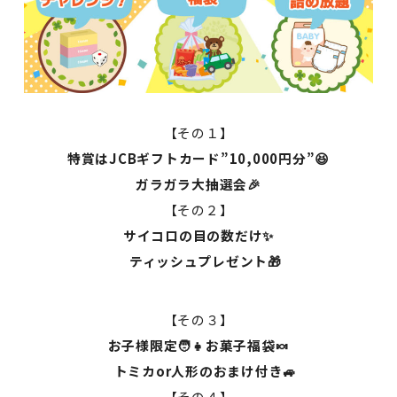
【その１】
特賞はJCBギフトカード”10,000円分”😆
ガラガラ大抽選会🎉
【その２】
サイコロの目
の数だけ✨
ティッシュプレゼント🎁
【その３】
お子様限定🧑👧お菓子福袋🍬
トミカor人形のおまけ付き
🚙
【その４】