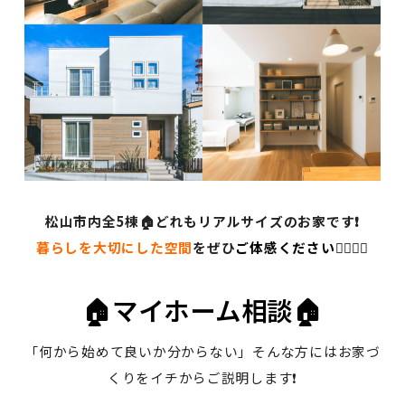
松山市内全5棟🏠どれもリアルサイズのお家です❗
暮らしを大切にした空間
をぜひ
ご体感ください🙆‍♂️🙆‍♀️
🏠マイホーム相談🏠
「何から始めて良いか分からない」そんな方にはお家づ
くりをイチからご説明します❗