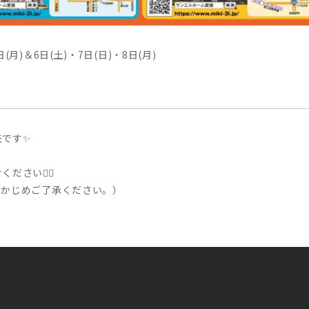
日(月)＆6日(土)・7日(日)・8日(月)
夫です✨
さい💁‍♂️
らかじめご了承ください。）