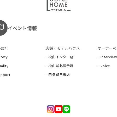
イベント情報
心設計
店舗・モデルハウス
オーナーの
afety
− 松山インター店
− Interview
ality
− 松山城北展示場
− Voice
upport
− 西条朔日市店
ー