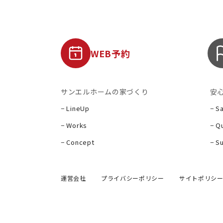
WEB予約
サンエルホームの家づくり
安
− LineUp
− S
− Works
− Qu
− Concept
− S
運営会社
プライバシーポリシー
サイトポリシ