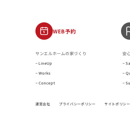
WEB予約
サンエルホームの家づくり
安
− LineUp
− S
− Works
− Qu
− Concept
− S
運営会社
プライバシーポリシー
サイトポリシ