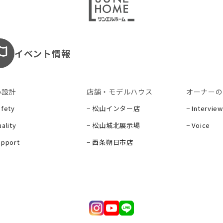
イベント情報
心設計
店舗・モデルハウス
オーナーの
afety
− 松山インター店
− Interview
ality
− 松山城北展示場
− Voice
upport
− 西条朔日市店
ー