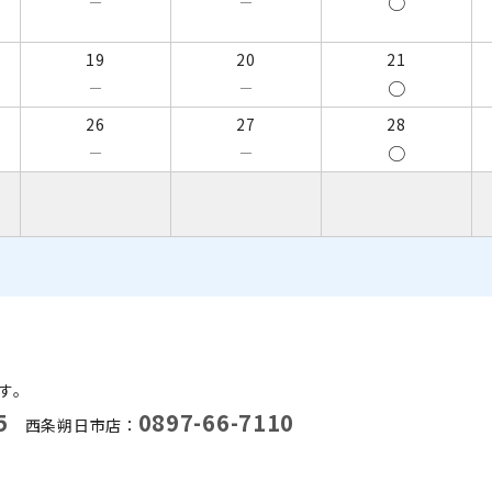
○
－
－
19
20
21
○
－
－
26
27
28
○
－
－
す。
5
0897-66-7110
西条朔日市店：