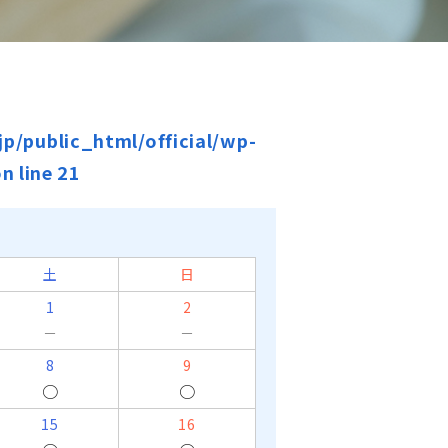
p/public_html/official/wp-
n line
21
土
日
1
2
－
－
8
9
○
○
15
16