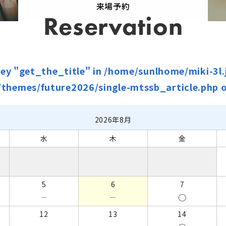
来場予約
Reservation
key "get_the_title" in
/home/sunlhome/miki-3l.j
/themes/future2026/single-mtssb_article.php
o
2026年8月
水
木
金
5
6
7
○
－
－
12
13
14