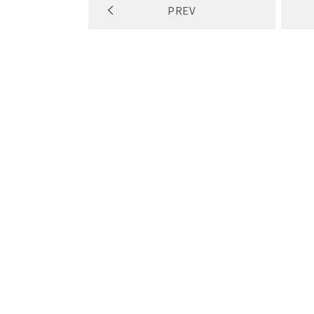
PREV
WEB予約
サンエルホームの家づくり
安