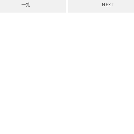
一覧
NEXT
イベント情報
心設計
店舗・モデルハウス
オーナーの