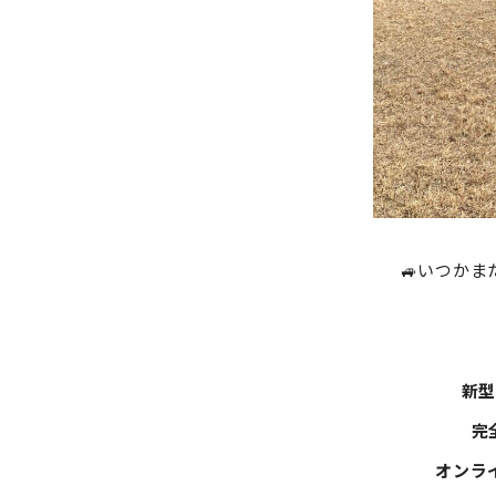
🚙いつか
新
完
オンラ