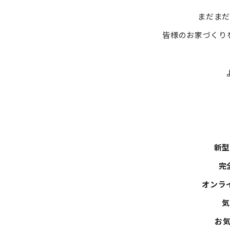
まだま
皆様のお家づくり
新
完
オンラ
お