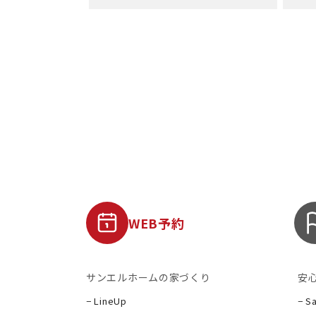
WEB予約
サンエルホームの家づくり
安
− LineUp
− S