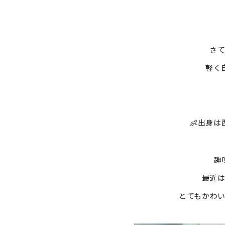
さ
軽く
👶出身
趣
最近は
とてもかわい