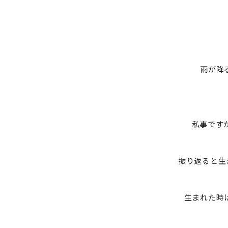
雨が降
私事です
振り返ると生
生まれた時