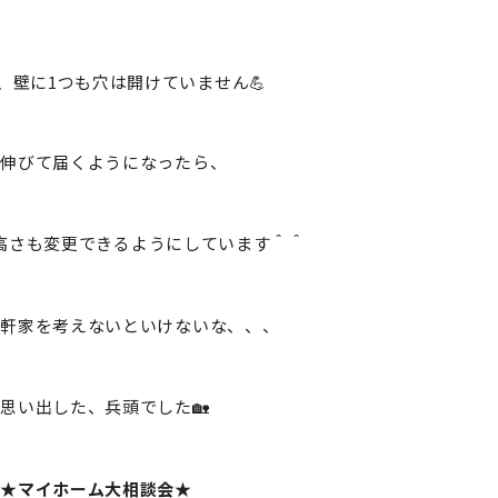
、壁に1つも穴は開けていません💪
が伸びて届くようになったら、
高さも変更できるようにしています＾＾
一軒家を考えないといけないな、、、
思い出した、兵頭でした🏡
★マイホーム大相談会★