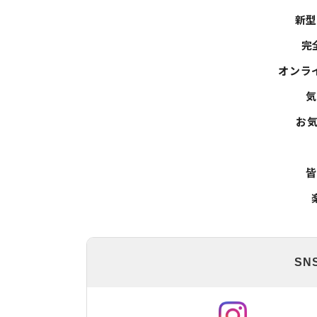
新
完
オンラ
お
SN