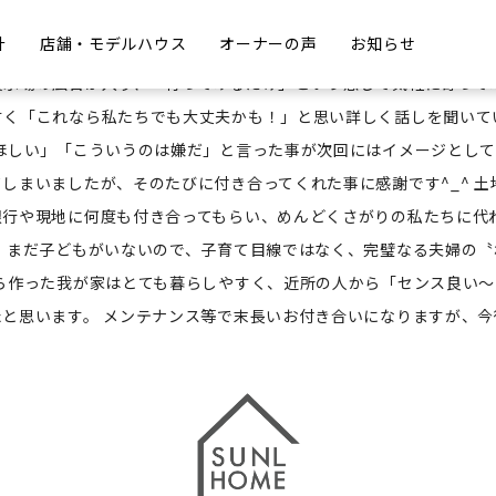
計
店舗・モデルハウス
オーナーの声
お知らせ
たのは月々の家賃負担でした。賃貸だったのでどうしても自分たちの
展示場の広告が入り、「行ってみるだけ」という感じで気軽に寄って
すく「これなら私たちでも大丈夫かも！」と思い詳しく話しを聞いて
ほしい」「こういうのは嫌だ」と言った事が次回にはイメージとし
しまいましたが、そのたびに付き合ってくれた事に感謝です^_^ 
銀行や現地に何度も付き合ってもらい、めんどくさがりの私たちに代
 まだ子どもがいないので、子育て目線ではなく、完璧なる夫婦の〝
ら作った我が家はとても暮らしやすく、近所の人から「センス良い
と思います。 メンテナンス等で末長いお付き合いになりますが、