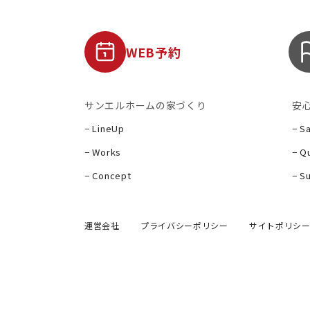
WEB予約
サンエルホームの家づくり
安
− LineUp
− S
− Works
− Qu
− Concept
− S
運営会社
プライバシーポリシー
サイトポリシ