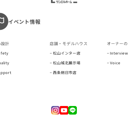
イベント情報
心設計
店舗・モデルハウス
オーナーの
afety
− 松山インター店
− Interview
ality
− 松山城北展示場
− Voice
upport
− 西条朔日市店
ー