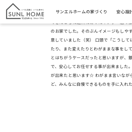
U様
サンエルホームの家づくり
安心設
私達が「マイホームを持ちたい」と思っ
てきたころに近所にあったインター店の
のお家でした。そのぶんイメージもしや
意していました（笑） 口頭で「こうして
たり、また変えたりとわがままな事をして
とはちがうケースだったと思いますが、
で、安心してお任せする事が出来ました。
が出来たと思います☆ わがまま言いなが
ど、みんなに自慢できるものを手に入れた