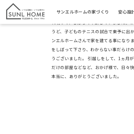
松山市余戸東 S様
サンエルホームの家づくり
安心設
二年程前、家を建てようと決めて、いろ
れ切って、しばらく中断していました。が
うど、子どものテニスの試合で東予に出
ンエルホームさんで家を建てる事になりま
をしぼって下さり、わからない事だらけ
うございました。 引越しをして、1ヵ月
だけの部屋などなど、おかげ様で、日々快
本当に、ありがとうございました。