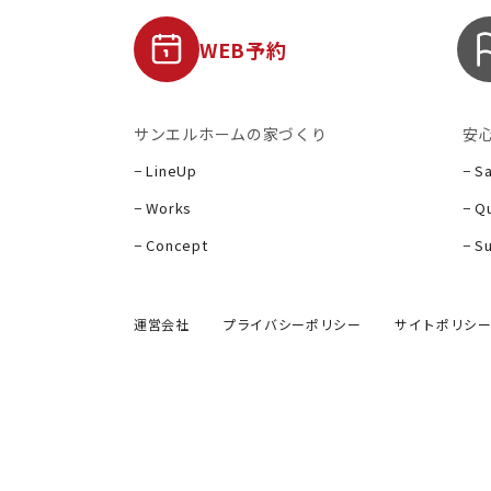
WEB予約
サンエルホームの家づくり
安
− LineUp
− S
− Works
− Qu
− Concept
− S
運営会社
プライバシーポリシー
サイトポリシ