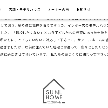
計
店舗・モデルハウス
オーナーの声
お知らせ
いろなハウスメーカーさんを回り始めました。でも、契約寸前でダメ
、もう一度土地探しから・・と思いたち、ふと目にとまったのがサ
かけており、帰り道に高速を降りてすぐの、インター店のモデルハウ
した。 「転校したくない」という子どもたちの希望にあった土地
の私たちに、とてもていねいに対応して下さって、サンエルホームの
が過ぎましたが、以前に住んでいた社宅とは違って、広々としたリビ
適に過ごさせて頂いています。 私たちの家づくりに関わって下さ