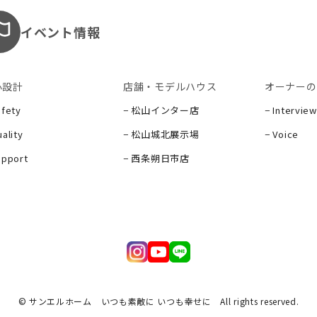
イベント情報
心設計
店舗・モデルハウス
オーナーの
afety
− 松山インター店
− Interview
ality
− 松山城北展示場
− Voice
upport
− 西条朔日市店
ー
© サンエルホーム いつも素敵に いつも幸せに
All rights reserved.