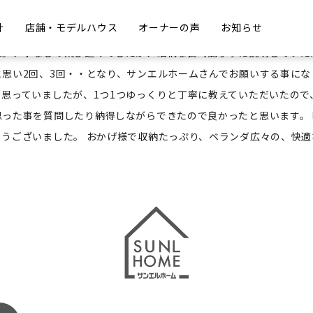
計
店舗・モデルハウス
オーナーの声
お知らせ
件かHMをまわり、検討していましたが、何か決め手がないなぁ・・
た。アポなしの飛び込みでしたが、結構な長時間丁寧に説明していた
思い2回、3回・・となり、サンエルホームさんでお願いする事にな
思っていましたが、1つ1つゆっくりと丁寧に教えていただいたので
った事を質問したり納得しながらできたので良かったと思います。
うございました。 おかげ様で収納たっぷり、ベランダ広々の、快適