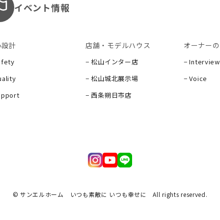
イベント情報
心設計
店舗・モデルハウス
オーナーの
afety
− 松山インター店
− Interview
ality
− 松山城北展示場
− Voice
upport
− 西条朔日市店
ー
© サンエルホーム いつも素敵に いつも幸せに
All rights reserved.