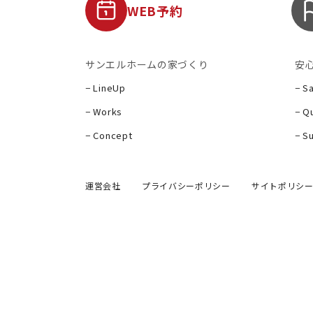
WEB予約
サンエルホームの家づくり
安
− LineUp
− S
− Works
− Qu
− Concept
− S
運営会社
プライバシーポリシー
サイトポリシ