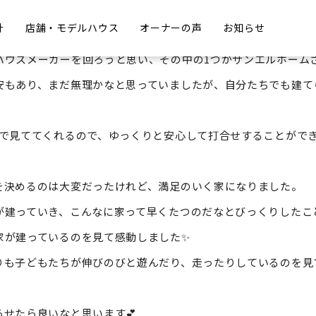
計
店舗・モデルハウス
オーナーの声
お知らせ
払っているお金がもったいないな...と思いはじめ、家を建てた
ハウスメーカーを回ろうと思い、その中の1つがサンエルホーム
安もあり、まだ無理かなと思っていましたが、自分たちでも建て
スで見ててくれるので、ゆっくりと安心して打合せすることがで
を決めるのは大変だったけれど、満足のいく家になりました。
が建っていき、こんなに家って早くたつのだなとびっくりしたこ
家が建っているのを見て感動しました✨
りも子どもたちが伸びのびと遊んだり、走ったりしているのを見
せたら良いなと思います💕