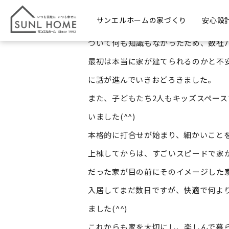
I様
サンエルホームの家づくり
安心設
2人目の子どもが産まれたこと、賃貸に
ついて何も知識もなかったため、数社
最初は本当に家が建てられるのかと不
に話が進んでいきおどろきました。
また、子どもたち2人もキッズスペー
いました(^^)
本格的に打合せが始まり、細かいこと
上棟してからは、すごいスピードで家
だった家が目の前にそのイメージした
入居してまだ数日ですが、快適で何よ
ました(^^)
これからも家を大切にし、楽しんで暮ら