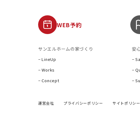
WEB予約
サンエルホームの家づくり
安
− LineUp
− S
− Works
− Qu
− Concept
− S
運営会社
プライバシーポリシー
サイトポリシ