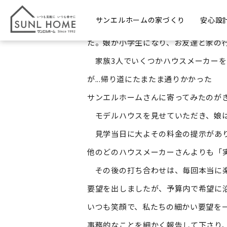
K様
サンエルホームの家づくり
安心設
今まで住んでいた家は昔祖父母が建て
た。娘が小学生になり、お友達と家の行
家族3人でいくつかハウスメーカーを
が...帰り道にたまたま通りかかった
サンエルホームさんに寄ってみたのが
モデルハウスを見せていただき、娘は『
見学当日に大よその料金の提示があり
他のどのハウスメーカーさんよりも「
その後の打ち合わせは、毎回本当に楽
要望を出しましたが、予算内で希望に
いつも笑顔で、私たちの細かい要望を
事務的なことを細かく報告して下さり