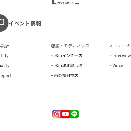
イベント情報
心設計
店舗・モデルハウス
オーナーの
afety
− 松山インター店
− Interview
ality
− 松山城北展示場
− Voice
upport
− 西条朔日市店
ー