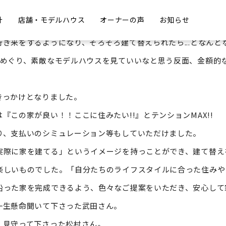
計
店舗・モデルハウス
オーナーの声
お知らせ
たもので、うまく使いこなせていない部屋があったり、夏の暑
き来をするようになり、そろそろ建て替えられたら...となんと
めぐり、素敵なモデルハウスを見ていいなと思う反面、金額的
きっかけとなりました。
この家が良い！！ここに住みたい!!』とテンションMAX!!
、支払いのシミュレーション等もしていただけました。
実際に家を建てる」というイメージを持っことができ、建て替え
しいものでした。「自分たちのライフスタイルに合った住みや
沿った家を完成できるよう、色々なご提案をいただき、安心して
一生懸命聞いて下さった武田さん。
、見守って下さった松村さん。