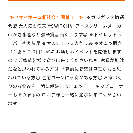
✨『マイホーム相談会』開催！！✨
🍀ガラガラ大抽選
会🎁 大人気の任天堂SWITCHや アイスクリームメーカ
orかき氷器など豪華賞品当たります😍 🍀トイレットペ
ーパー抱え放題 🍀大人気！トミカ釣り🚗 🍀オムツ販売
（１袋５００円）👶💕 お楽しみイベントを開催します
ので ご家族皆様で遊びに来てくださいね❤ 家賃が無駄
だなと思われている方😟 予算的に新築は無理かもと思
われている方😥 住宅ローンに不安がある方😣 お家づく
りのお悩みを一緒に解決しましょう＾＾ キッズコーナ
ーもありますので お子様も一緒に遊びに来てください
ね💗