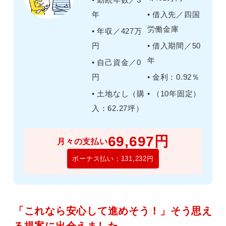
• 勤続年数／3
年
• 借入先／四国
労働金庫
• 年収／427万
円
• 借入期間／50
年
• 自己資金／0
円
• 金利：0.92％
• 土地なし（購
• （10年固定）
入：62.27坪）
69,697円
月々の支払い
ボーナス払い：131,232円
「これなら安心して進めそう！」そう思え