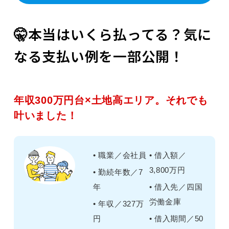
🤫本当はいくら払ってる？気に
なる支払い例を一部公開！
年収300万円台×土地高エリア。それでも
叶いました！
• 職業／会社員
• 借入額／
3,800万円
• 勤続年数／7
年
• 借入先／四国
労働金庫
• 年収／327万
円
• 借入期間／50