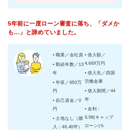
5年前に一度ローン審査に落ち、「ダメか
も...」と諦めていました。
• 職業／会社員
• 借入額／
4,669万円
• 勤続年数／13
年
• 借入先／四国
労働金庫
• 年収／650万
円
• 借入期間／44
年
• 自己資金／0
円
• 金利：
0.98(キャップ
• 土地なし（購
ローン)％
入：48.40坪）