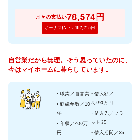
78,574円
月々の支払い
ボーナス払い：182,215円
自営業だから無理。そう思っていたのに、
今はマイホームに暮らしています。
• 職業／自営業
• 借入額／
3,490万円
• 勤続年数／10
年
• 借入先／フラ
ット35
• 年収／400万
円
• 借入期間／35