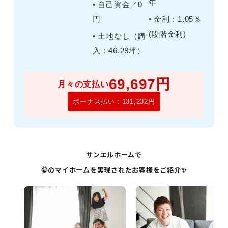
年
• 自己資金／0
円
• 金利：1.05％
(段階金利)
• 土地なし（購
入：46.28坪）
69,697円
月々の支払い
ボーナス払い：131,232円
サンエルホームで
夢のマイホームを実現されたお客様をご紹介✨