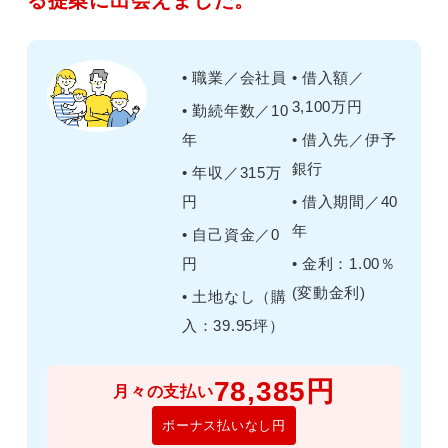
る提案に出会えました。
• 職業／会社員
• 借入額／
3,100万円
• 勤続年数／10
年
• 借入先／伊予
銀行
• 年収／315万
円
• 借入期間／40
年
• 自己資金／0
円
• 金利：1.00％
(変動金利)
• 土地なし（購
入：39.95坪）
78,385円
月々の支払い
ボーナス払いなし円