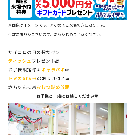
※画像はイメージです。※初めてご来場の方に限ります。
※数に限りがございます、あらかじめご了承ください。
サイコロの目の数だけ✨
ティッシュ
プレゼント🎁
お子様限定🧑👧
キャラパキ
🍬
トミカor人形
のおまけ付き🚙
赤ちゃんに👶
おむつ詰め放題
お子様と一緒にお越しください💖