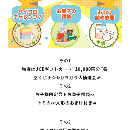
その1
特賞はJCBギフトカード”10,000円分”😆
空くじナシ✨ガラガラ大抽選会🎉
その2
お子様限定🧑👧お菓子福袋🍬
トミカor人形のおまけ付き
🚙
その3