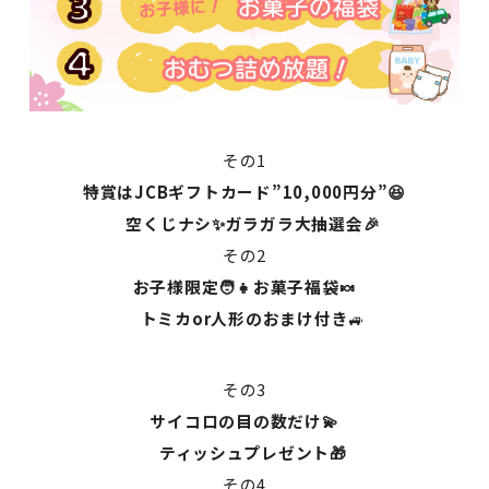
その1
特賞はJCBギフトカード”10,000円分”😆
空くじナシ✨ガラガラ大抽選会🎉
その2
お子様限定🧑👧お菓子福袋🍬
トミカor人形のおまけ付き
🚙
その3
サイコロの目の数だけ💫
ティッシュプレゼント🎁
その4