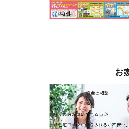
お
資金の相談
多くの方が気にされる点🧐
「住宅ローンが借りられるか不安…