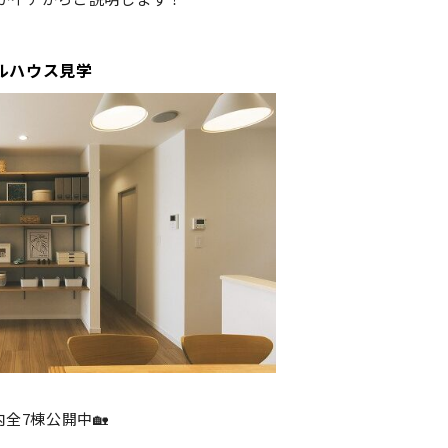
ルハウス見学
全7棟公開中🏡