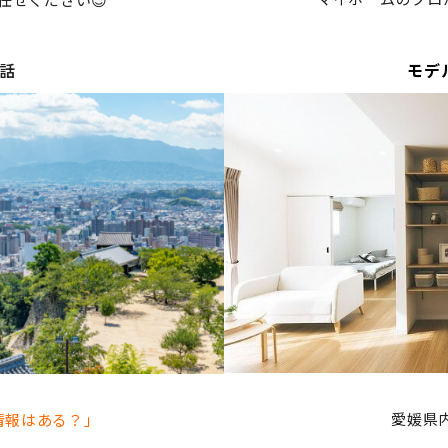
モデ
話
愛媛県内
情報はある？」