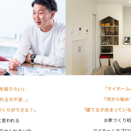
「マイホームの
を知りたい」
「何から始め
るか不安...」
「建てるか決まってい
づくりができる？」
お家づくり初心
に思われる
マイホームのプロ
任せください😉