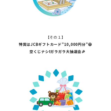
【その１】
特賞はJCBギフトカード”10,000円分”😆
空くじナシ❗ガラガラ大抽選会🎉