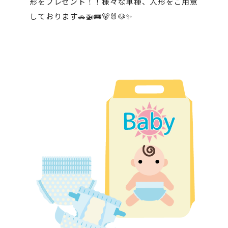
形をプレゼント！！様々な車種、人形をご用意
しております🚗🚁🚌🐻🐰🐶✨