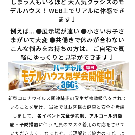
しまう人もいるほど 大人気クラシスのモ
デルハウス！ WEB上でリアルに体感でき
ます♩
例えば... ●展示場が遠い ●小さいお子さ
まがいて大変 ●共働きで休みが合わない
こんな悩みをお持ちの方は、 ご自宅で気
軽にゆっくりと見学ができます♩
新型コロナウイルス関連肺炎の発生が複数報告をされて
いることを受け、 当社ではお客様の健康と安全を考慮
しまして、
各イベント完全予約制、アルコール消徹
底・予防措置
に伴う 社員のマスク着用の対応をさせて
いただきます。 なにとぞ、ご理解とご協力のほど、よ