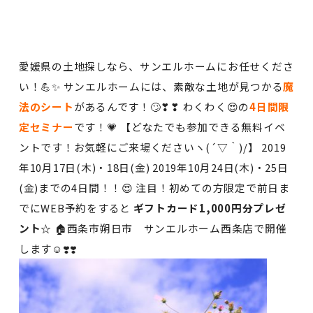
愛媛県の土地探しなら、サンエルホームにお任せくださ
い！💪✨ サンエルホームには、素敵な土地が見つかる
魔
法のシート
があるんです！🙄❣❣ わくわく😍の
4日
間
限
定セミナー
です！💗 【どなたでも参加できる無料イベ
ントです！お気軽にご来場くださいヽ(´▽｀)/】 2019
年10月17日(木)・18日(金) 2019年10月24日(木)・25日
(金)までの4日間！！😍 注目！初めての方限定で前日ま
でにWEB予約をすると
ギフトカード1,000円分プレゼ
ント☆
🏠西条市朔日市 サンエルホーム西条店で開催
します☺️❣️❣️