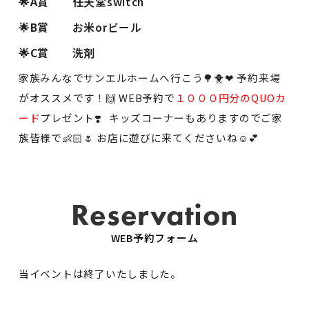
🌟A賞
任天堂switch
🌟B賞
お米orビール
🌟C賞
洗剤
家族みんなでサンエルホームへ行こう🌳🐥❤ 予約来場
がオススメです！🙌 WEB予約で
１０００円分のQUOカ
ード
プレゼント❣️ キッズコーナーもありますのでご家
族皆様で👶🏻🌷 お店に遊びに来てくださいね☺️💕
Reservation
WEB予約フォーム
当イベントは終了いたしました。