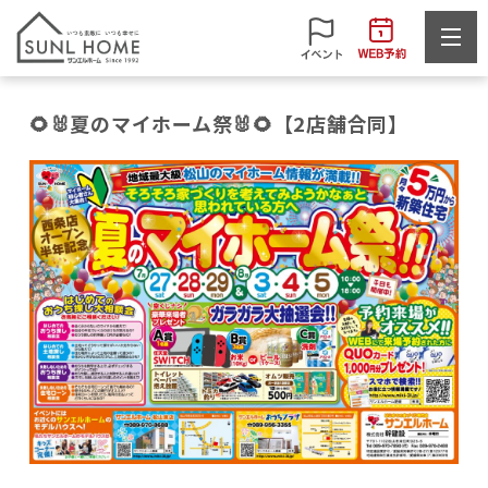
🌻🐰夏のマイホーム祭🐰🌻【2店舗合同】