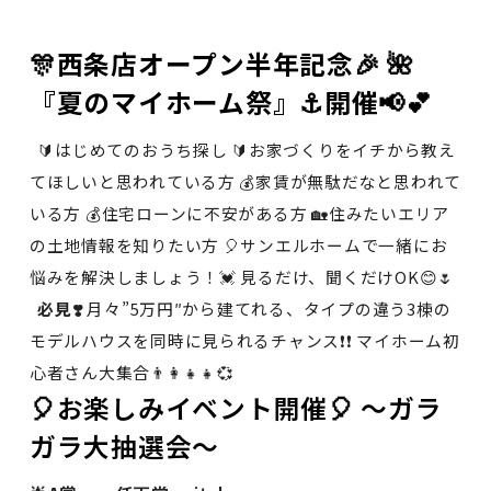
🎊西条店オープン半年記念🎉 🌺
『夏のマイホーム祭』⚓開催📢💕
🔰はじめてのおうち探し 🔰お家づくりをイチから教え
てほしいと思われている方 💰家賃が無駄だなと思われて
いる方 💰住宅ローンに不安がある方 🏡住みたいエリア
の土地情報を知りたい方 🎈サンエルホームで一緒にお
悩みを解決しましょう！💓 見るだけ、聞くだけOK😊🌷
必見❣️
月々”5万円″から建てれる、タイプの違う3棟の
モデルハウスを同時に見られるチャンス❗❗ マイホーム初
心者さん大集合👨‍👩‍👧‍👧💞
🎈お楽しみイベント開催🎈 ～ガラ
ガラ大抽選会～